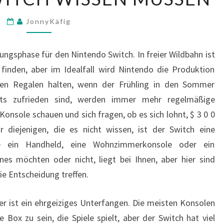
SIE
VOR
JonnyKäfig
DEM
KAUF
DES
llungsphase für den Nintendo Switch.
In freier Wildbahn ist
NINTENDO
finden, aber im Idealfall wird Nintendo die Produktion
SWITCH
den Regalen halten, wenn der Frühling in den Sommer
WISSEN
its zufrieden sind, werden immer mehr regelmäßige
MÜSSEN
Konsole schauen und sich fragen, ob es sich lohnt, $ 3
0
0
 diejenigen, die es nicht wissen, ist der Switch eine
ie ein Handheld, eine Wohnzimmerkonsole oder ein
nes möchten oder nicht, liegt bei Ihnen, aber hier sind
ie Entscheidung treffen.
er ist ein ehrgeiziges Unterfangen. Die meisten Konsolen
 Box zu sein, die Spiele spielt, aber der Switch hat viel