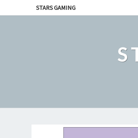
STARS GAMING
S