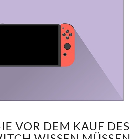
4
 SIE VOR DEM KAUF DES
DINGE,
DIE
ITCH WISSEN MÜSSEN