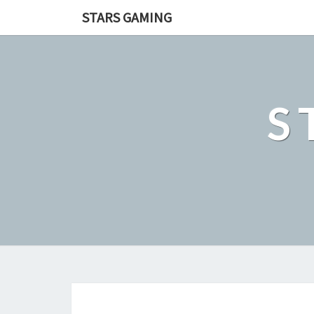
STARS GAMING
S