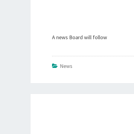
A news Board will follow
News
Beitrags-
Navigation