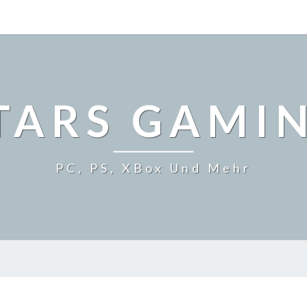
TARS GAMI
PC, PS, XBox Und Mehr
BOARD