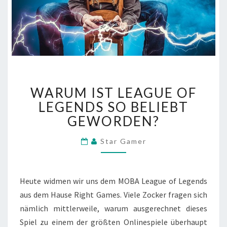
WARUM
WARUM IST LEAGUE OF
IST
LEAGUE
LEGENDS SO BELIEBT
OF
GEWORDEN?
LEGENDS
SO
Star Gamer
BELIEBT
GEWORDEN?
Heute widmen wir uns dem MOBA League of Legends
aus dem Hause Right Games. Viele Zocker fragen sich
nämlich mittlerweile, warum ausgerechnet dieses
Spiel zu einem der größten Onlinespiele überhaupt