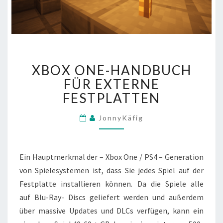
XBOX
XBOX ONE-HANDBUCH
ONE-
HANDBUCH
FÜR EXTERNE
FÜR
FESTPLATTEN
EXTERNE
FESTPLATTEN
JonnyKäfig
Ein Hauptmerkmal der –
Xbox One
/
PS4
– Generation
von Spielesystemen ist, dass Sie jedes Spiel auf der
Festplatte installieren können. Da die Spiele alle
auf
Blu-Ray-
Discs geliefert werden und außerdem
über massive Updates und DLCs verfügen, kann ein