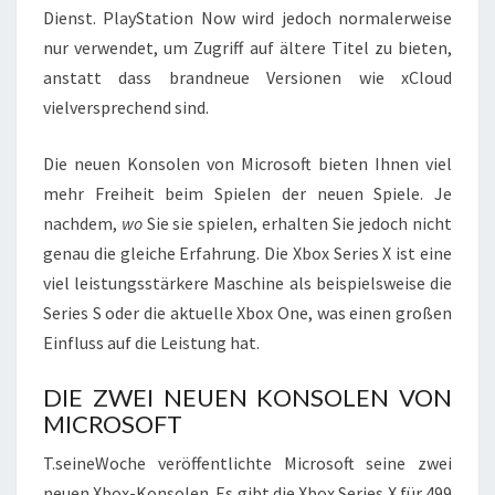
Dienst. PlayStation Now wird jedoch normalerweise
nur verwendet, um Zugriff auf ältere Titel zu bieten,
anstatt dass brandneue Versionen wie xCloud
vielversprechend sind.
Die neuen Konsolen von Microsoft bieten Ihnen viel
mehr Freiheit beim Spielen der neuen Spiele. Je
nachdem,
wo
Sie sie spielen, erhalten Sie jedoch nicht
genau die gleiche Erfahrung. Die Xbox Series X ist eine
viel leistungsstärkere Maschine als beispielsweise die
Series S oder die aktuelle Xbox One, was einen großen
Einfluss auf die Leistung hat.
DIE ZWEI NEUEN KONSOLEN VON
MICROSOFT
D
T.
seine
Woche veröffentlichte Microsoft seine zwei
i
neuen Xbox-Konsolen. Es gibt die Xbox Series X für 499