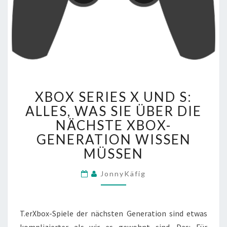
XBOX
XBOX SERIES X UND S:
SERIES
X
ALLES, WAS SIE ÜBER DIE
UND
NÄCHSTE XBOX-
S:
GENERATION WISSEN
ALLES,
MÜSSEN
WAS
SIE
ÜBER
JonnyKäfig
DIE
NÄCHSTE
XBOX-
D
T.
er
Xbox-Spiele der nächsten Generation sind etwas
GENERATION
a
komplizierter als wir es gewohnt sind.
Das: Für