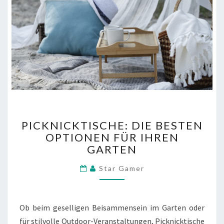
PICKNICKTISCHE:
PICKNICKTISCHE: DIE BESTEN
DIE
OPTIONEN FÜR IHREN
BESTEN
GARTEN
OPTIONEN
FÜR
Star Gamer
IHREN
GARTEN
Ob beim geselligen Beisammensein im Garten oder
für stilvolle Outdoor-Veranstaltungen, Picknicktische