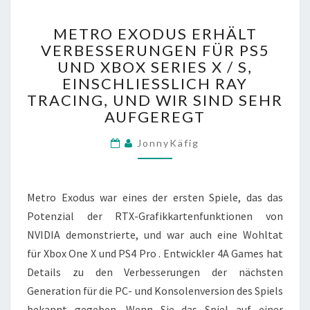
METRO
METRO EXODUS ERHÄLT
EXODUS
VERBESSERUNGEN FÜR PS5
ERHÄLT
UND XBOX SERIES X / S,
VERBESSERUNGEN
FÜR
EINSCHLIESSLICH RAY T
PS5
RACING, UND WIR SIND SEHR A
UND
UFGEREGT
XBOX
SERIES
JonnyKäfig
X
/
S,
Metro Exodus war eines der ersten Spiele, das das
EINSCHLIESSLICH R
Potenzial der RTX-Grafikkartenfunktionen von
AY T
RACING, U
NVIDIA demonstrierte, und war auch eine Wohltat
ND W
für Xbox One X und PS4 Pro . Entwickler 4A Games hat
IR S
Details zu den Verbesserungen der nächsten
IND S
Generation für die PC- und Konsolenversion des Spiels
EHR A
UFGEREGT
bekannt gegeben. Wenn Sie das Spiel auf einer