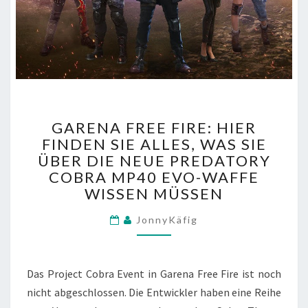
GARENA
GARENA FREE FIRE: HIER
FREE
FINDEN SIE ALLES, WAS SIE
FIRE:
ÜBER DIE NEUE PREDATORY
HIER
FINDEN
COBRA MP40 EVO-WAFFE
SIE
WISSEN MÜSSEN
ALLES,
WAS
JonnyKäfig
SIE
ÜBER
DIE
Das Project Cobra Event in Garena Free Fire ist noch
NEUE
nicht abgeschlossen. Die Entwickler haben eine Reihe
PREDATORY