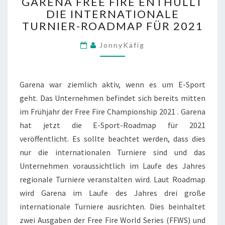
GARENA FREE FIRE ENTHÜLLT
FREE
DIE INTERNATIONALE
FIRE
TURNIER-ROADMAP FÜR 2021
ENTHÜLLT
DIE
JonnyKäfig
INTERNATIONALE
TURNIER-
ROADMAP
FÜR
Garena war ziemlich aktiv, wenn es um E-Sport
2021
geht. Das Unternehmen befindet sich bereits mitten
im Frühjahr der Free Fire Championship 2021 . Garena
hat jetzt die E-Sport-Roadmap für 2021
veröffentlicht. Es sollte beachtet werden, dass dies
nur die internationalen Turniere sind und das
Unternehmen voraussichtlich im Laufe des Jahres
regionale Turniere veranstalten wird. Laut Roadmap
wird Garena im Laufe des Jahres drei große
internationale Turniere ausrichten. Dies beinhaltet
zwei Ausgaben der Free Fire World Series (FFWS) und