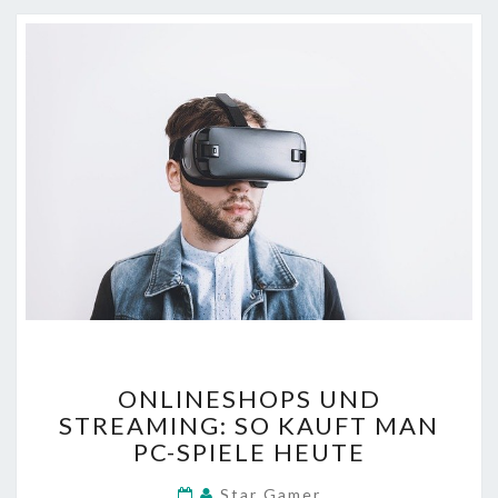
ONLINESHOPS
ONLINESHOPS UND
UND
STREAMING: SO KAUFT MAN
STREAMING:
PC-SPIELE HEUTE
SO
KAUFT
Star Gamer
MAN