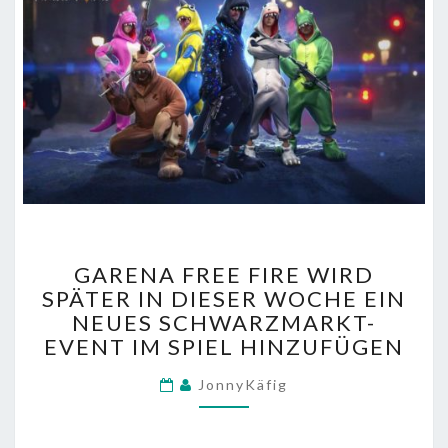
GARENA
GARENA FREE FIRE WIRD
FREE
SPÄTER IN DIESER WOCHE EIN
FIRE
NEUES SCHWARZMARKT-
WIRD
SPÄTER
EVENT IM SPIEL HINZUFÜGEN
IN
DIESER
JonnyKäfig
WOCHE
EIN