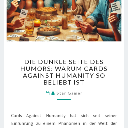
DIE
DIE DUNKLE SEITE DES
DUNKLE
HUMORS: WARUM CARDS
SEITE
AGAINST HUMANITY SO
DES
HUMORS:
BELIEBT IST
WARUM
CARDS
Star Gamer
AGAINST
HUMANITY
SO
Cards Against Humanity hat sich seit seiner
BELIEBT
Einführung zu einem Phänomen in der Welt der
IST