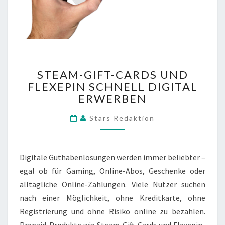
STEAM-
STEAM-GIFT-CARDS UND
GIFT-
FLEXEPIN SCHNELL DIGITAL
CARDS
ERWERBEN
UND
FLEXEPIN
Stars Redaktion
SCHNELL
DIGITAL
ERWERBEN
Digitale Guthabenlösungen werden immer beliebter –
egal ob für Gaming, Online-Abos, Geschenke oder
alltägliche Online-Zahlungen. Viele Nutzer suchen
nach einer Möglichkeit, ohne Kreditkarte, ohne
Registrierung und ohne Risiko online zu bezahlen.
Prepaid-Produkte wie Steam-Gift-Cards und Flexepin-