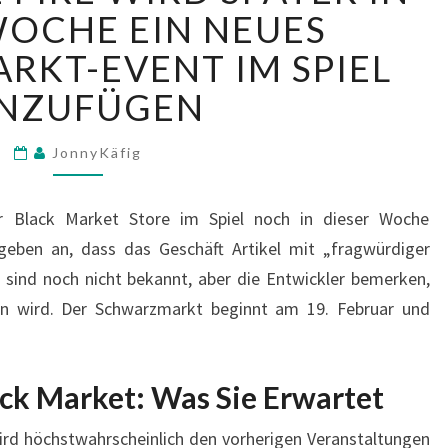
FIRE
WOCHE EIN NEUES
WIRD
KT-EVENT IM SPIEL
SPÄTER
IN
INZUFÜGEN
DIESER
WOCHE
JonnyKäfig
EIN
NEUES
SCHWARZMARKT-
r Black Market Store im Spiel noch in dieser Woche
EVENT
 geben an, dass das Geschäft Artikel mit „fragwürdiger
IM
s sind noch nicht bekannt, aber die Entwickler bemerken,
SPIEL
n wird. Der Schwarzmarkt beginnt am 19. Februar und
HINZUFÜGEN
ack Market: Was Sie Erwartet
rd höchstwahrscheinlich den vorherigen Veranstaltungen