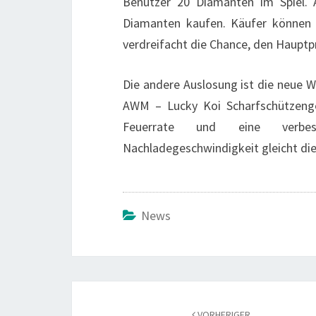
Benutzer 20 Diamanten im Spiel. 
Diamanten kaufen. Käufer können a
verdreifacht die Chance, den Hauptp
Die andere Auslosung ist die neue W
AWM – Lucky Koi
Scharfschützen
Feuerrate und eine verbess
Nachladegeschwindigkeit gleicht die
News
Beitrags-
Navigation
VORHERIGER