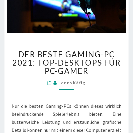
DER
DER BESTE GAMING-PC
BESTE
GAMING-
2021: TOP-DESKTOPS FÜR
PC
PC-GAMER
2021:
TOP-
JonnyKäfig
DESKTOPS
FÜR
PC-
Nur die besten Gaming-PCs können dieses wirklich
GAMER
beeindruckende Spielerlebnis bieten. Eine
butterweiche Leistung und erstaunliche grafische
Details können nur mit einem dieser Computer erzielt