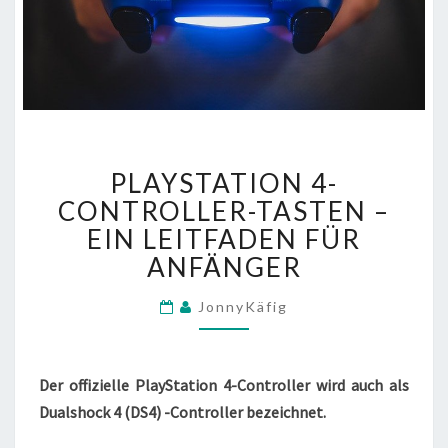
PLAYSTATION
PLAYSTATION 4-
4-
CONTROLLER-
CONTROLLER-TASTEN –
TASTEN
EIN LEITFADEN FÜR
–
ANFÄNGER
EIN
LEITFADEN
JonnyKäfig
FÜR
ANFÄNGER
Der offizielle PlayStation 4-Controller wird auch als
Dualshock 4 (DS4) -Controller bezeichnet.